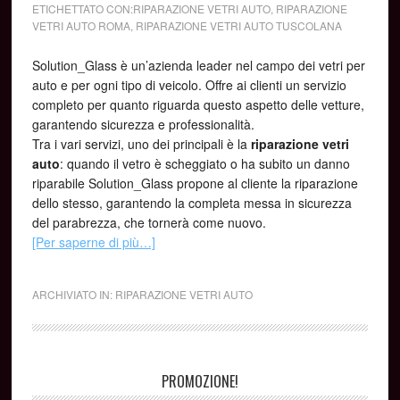
ETICHETTATO CON:
RIPARAZIONE VETRI AUTO
,
RIPARAZIONE
VETRI AUTO ROMA
,
RIPARAZIONE VETRI AUTO TUSCOLANA
Solution_Glass è un’azienda leader nel campo dei vetri per
auto e per ogni tipo di veicolo. Offre ai clienti un servizio
completo per quanto riguarda questo aspetto delle vetture,
garantendo sicurezza e professionalità.
Tra i vari servizi, uno dei principali è la
riparazione vetri
auto
: quando il vetro è scheggiato o ha subito un danno
riparabile Solution_Glass propone al cliente la riparazione
dello stesso, garantendo la completa messa in sicurezza
del parabrezza, che tornerà come nuovo.
[Per saperne di più…]
ARCHIVIATO IN:
RIPARAZIONE VETRI AUTO
PROMOZIONE!