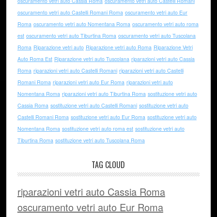
oscuramento vetri auto Cassia Roma
oscuramento vetri auto Castelli Romani
oscuramento vetri auto Castelli Romani Roma
oscuramento vetri auto Eur
Roma
oscuramento vetri auto Nomentana Roma
oscuramento vetri auto roma
est
oscuramento vetri auto Tiburtina Roma
oscuramento vetri auto Tuscolana
Roma
Riparazione vetri auto
Riparazione vetri auto Roma
Riparazione Vetri
Auto Roma Est
Riparazione vetri auto Tuscolana
riparazioni vetri auto Cassia
Roma
riparazioni vetri auto Castelli Romani
riparazioni vetri auto Castelli
Romani Roma
riparazioni vetri auto Eur Roma
riparazioni vetri auto
Nomentana Roma
riparazioni vetri auto Tiburtina Roma
sostituzione vetri auto
Cassia Roma
sostituzione vetri auto Castelli Romani
sostituzione vetri auto
Castelli Romani Roma
sostituzione vetri auto Eur Roma
sostituzione vetri auto
Nomentana Roma
sostituzione vetri auto roma est
sostituzione vetri auto
Tiburtina Roma
sostituzione vetri auto Tuscolana Roma
TAG CLOUD
riparazioni vetri auto Cassia Roma
oscuramento vetri auto Eur Roma