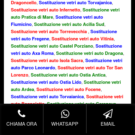
Dragoncello
,
Sostituzione vetri auto Torvajanica
,
Sostituzione vetri auto Infernetto
,
Sostituzione vetri
auto Pratica di Mare
,
Sostituzione vetri auto
Fiumicino
,
Sostituzione vetri auto Acilia Sud
,
Sostituzione vetri auto Torrevecchia
,
Sostituzione
vetri auto Fregene
,
Sostituzione vetri auto Vitinia
,
Sostituzione vetri auto Castel Porziano
,
Sostituzione
vetri auto Axa Roma
,
Sostituzione vetri auto Dragona
,
Sostituzione vetri auto Isola Sacra
,
Sostituzione vetri
auto Parco Leonardo
,
Sostituzione vetri auto Tor San
Lorenzo
,
Sostituzione vetri auto Ostia Antica
,
Sostituzione vetri auto Ostia Lido
,
Sostituzione vetri
auto Ardea
,
Sostituzione vetri auto Focene
,
Sostituzione vetri auto Torvaianica
,
Sostituzione vetri
auto Bagnoletto
,
Sostituzione vetri auto Cerenova
,
Sostituzione vetri auto Colle dei Pini
,
Sostituzione
vetri auto Cerveteri
CHIAMA ORA
WHATSAPP
EMAIL
PAROLE CHIAVI: